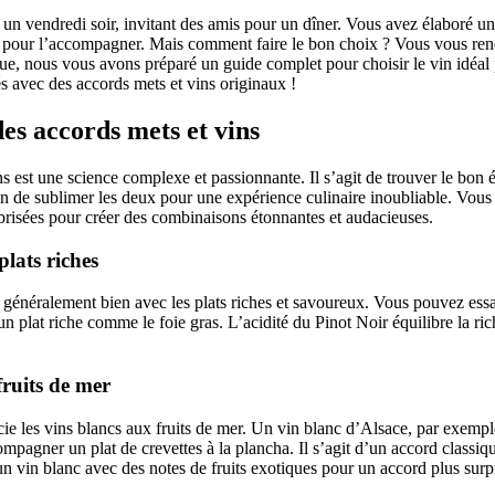
n vendredi soir, invitant des amis pour un dîner. Vous avez élaboré une
it pour l’accompagner. Mais comment faire le bon choix ? Vous vous rend
que, nous vous avons préparé un guide complet pour choisir le vin idéal
s avec des accords mets et vins originaux !
es accords mets et vins
ns est une science complexe et passionnante. Il s’agit de trouver le bon é
afin de sublimer les deux pour une expérience culinaire inoubliable. Vous
 brisées pour créer des combinaisons étonnantes et audacieuses.
plats riches
 généralement bien avec les plats riches et savoureux. Vous pouvez ess
plat riche comme le foie gras. L’acidité du Pinot Noir équilibre la ric
 fruits de mer
ie les vins blancs aux fruits de mer. Un vin blanc d’Alsace, par exempl
mpagner un plat de crevettes à la plancha. Il s’agit d’un accord classi
 un vin blanc avec des notes de fruits exotiques pour un accord plus surp