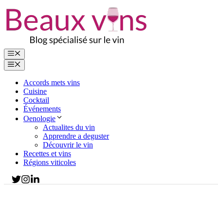
Aller
au
contenu
Menu
Menu
Accords mets vins
Cuisine
Cocktail
Événements
Oenologie
Actualites du vin
Apprendre a deguster
Découvrir le vin
Recettes et vins
Régions viticoles