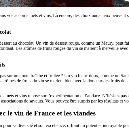
dans vos accords mets et vins. Là encore, des choix audacieux peuvent s
colat
dessert au chocolat. Un vin de dessert rouge, comme un Maury, peut fa
fondant. Les arômes de fruits rouges du vin se marient à merveille avec 
its
epas sur une note fraîche et fruitée ? Un vin blanc doux, comme un Saute
es arômes de fruits du vin se marient bien avec la douceur des fruits de l
rds mets et vins repose sur l’expérimentation et l’audace. N’hésitez pas à 
associations de saveurs. Vous pouvez être surpris par les résultats et vos
c le vin de France et les viandes
 pour sa diversité et son excellence, offrant un potentiel incroyable po